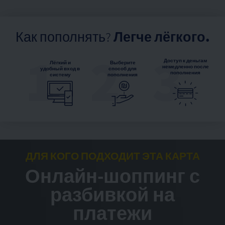
Как пополнять?
Легче лёгкого.
1
2
3
Доступ к деньгам
Лёгкий и
Выберите
немедленно после
удобный вход в
способ для
пополнения
систему
пополнения
ДЛЯ КОГО ПОДХОДИТ ЭТА КАРТА
Онлайн-шоппинг с
разбивкой на
платежи