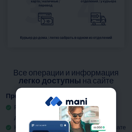
3
4
карта / наличные /
отделений / у курьера
перевод
Курьер до дома / легко забрать в одном из отделений
Все операции и информация
легко доступны
на сайте
Преимущества UPAYCARD
Разбить на платежи, пополнив карту
долларами / евро
Нет комиссий за конвертацию при оплате