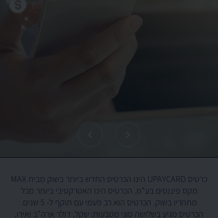
כרטיס UPAYCARD הינו הכרטיס החדש ביותר בשוק מבית MAX
מקס פיננסים בע"מ. הכרטיס הינו האטרקטיבי ביותר מכל
מתחריו בשוק. הכרטיס הוא רב פעמי עם תוקף ל- 5 שנים.
הכרטיס מגיע בשלושה סוגי מטבעות: שקל, דולר ארה"ב ואירו.