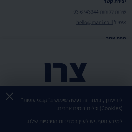
יצירת קשר
שירות לקוחות
03-6743344
אימייל
hello@mani.co.il
מפת אתר
הזמינו כרטיס חדש
צרו
אודות
נקודות טעינה
קשר
שאלות ותשובות
סג
לידיעתך, באתר זה נעשה שימוש ב"קבצי עוגיות"
תנאי שימוש באתר
הזמינו עכשיו ב-WhatsApp
(Cookies) וכלים דומים אחרים.
מגבלות
למידע נוסף, יש לעיין במדיניות הפרטיות שלנו.
הסכם מחזיק כרטיס