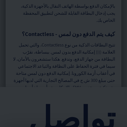
بالإمكان الدفع بواسطة الهاتف النقال بالأجهزة الذكية،
يجب إدخال البطاقة القابلة للشحن لتطبيق المحفظة
الخاص بك.
كيف يتم الدفع دون لمس - Contactless؟
تتيح البطاقات الذكية من نوع Contactless، والتي تحمل
العلامة (((( إمكانية الدفع بدون لمس. ببساطة، نقرّب
البطاقة من جهاز الدفع، وندفع. هكذا ستشعرون بالأمان، لا
سيما في فترة الحفاظ على النظافة والتباعد الاجتماعي
في أعقاب أزمة الكورونا. إمكانية الدفع دون لمس متاحة
حتى مبلغ 300 ش.ج في المصالح التجارية التي لديها أجهزة
دفع ذكية مع عنصر EMV. بالإمكان دفع أي مبلغ أيضا من
خلال إدخال البطاقة للجهاز، وعندها ستحتاجون لإدخال
تواصل
رمزكم السري - إنه الرمز الذي تستخدمونه لسحب
الأموال النقدية في الصراف الآلي.
هل هنالك مسؤول عن شكاوى الجمهور في