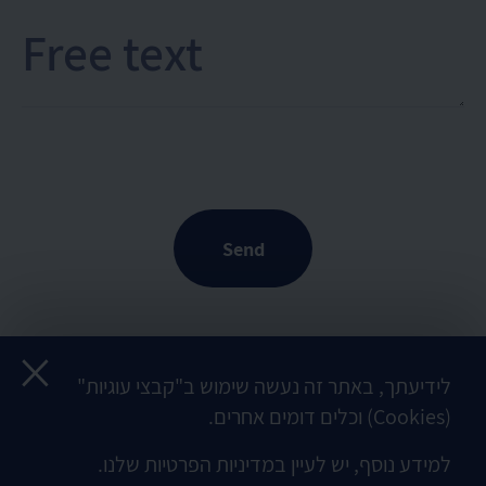
Send
help@upaycard.co.il
סג
לידיעתך, באתר זה נעשה שימוש ב"קבצי עוגיות"
Order
Contact
(Cookies) וכלים דומים אחרים.
Customer service
03-
now
למידע נוסף, יש לעיין במדיניות הפרטיות שלנו.
Contact us on WhatsApp