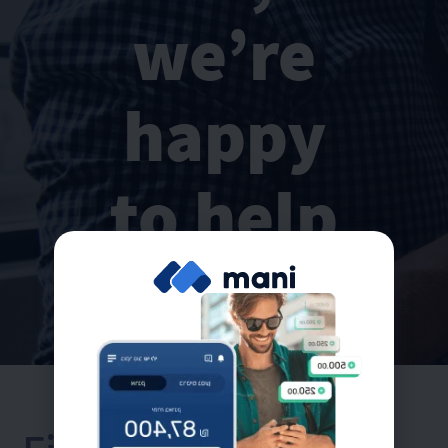
we’re
happy
to help